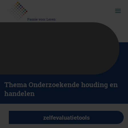
Overslaan
Direct
en
naar
Menu
naar
de
ingekl
de
hoofdnavigatie
inhoud
gaan
Thema Onderzoekende houding en
handelen
zelfevaluatietools