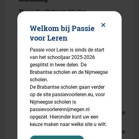
Thema Kwaliteitsontwikkeling
Pop
×
Thema Theorie, Persoon en Praktijk
Welkom bij Passie
up
Thema Onderzoekende houding en handelen
voor Leren
Thema Rijke leeromgeving
sluiten
Passie voor Leren is sinds de start
van het schooljaar 2025-2026
Thema Coachen en feedback
gesplitst in twee delen. De
Thema Regie op leren
Brabantse scholen en de Nijmeegse
scholen.
Thema Beoordelen
De Brabantse scholen gaan verder
op de site passievoorleren.eu, voor
Nijmeegse scholen is
passievoorlerennijmegen.nl
opdrachtbeschrijving onderzoekende
258 KB
opgezet. Hieronder kunt uw een
houding en handelen
keuze maken naar welke site u wilt.
werkblad onderzoekende houding en
405 KB