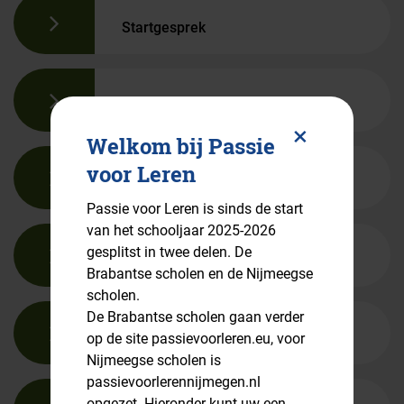
Startgesprek
Begeleiding
Pop
×
Welkom bij Passie
up
voor Leren
Samen leren
sluiten
Passie voor Leren is sinds de start
van het schooljaar 2025-2026
gesplitst in twee delen. De
Groeidossier
Brabantse scholen en de Nijmeegse
scholen.
De Brabantse scholen gaan verder
Tussenevaluatie
op de site passievoorleren.eu, voor
Nijmeegse scholen is
passievoorlerennijmegen.nl
opgezet. Hieronder kunt uw een