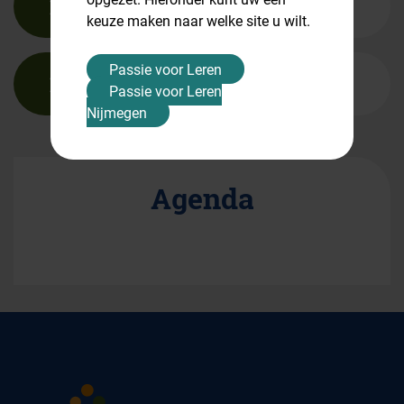
Afsluiting
keuze maken naar welke site u wilt.
Passie voor Leren
Evaluatie werkplekleren
Passie voor Leren
Nijmegen
Agenda