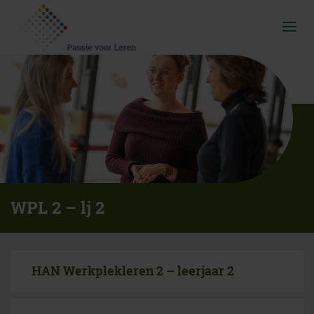
Overslaan
Direct
en
naar
Menu
naar
de
ingekl
de
hoofdnavigatie
inhoud
gaan
WPL 2 – lj 2
HAN Werkplekleren 2 – leerjaar 2