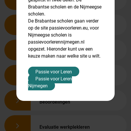
Begeleiding
Brabantse scholen en de Nijmeegse
scholen.
De Brabantse scholen gaan verder
Lesbezoeken
op de site passievoorleren.eu, voor
Nijmeegse scholen is
passievoorlerennijmegen.nl
opgezet. Hieronder kunt uw een
Samen leren
keuze maken naar welke site u wilt.
Passie voor Leren
Stagedossier
Passie voor Leren
Nijmegen
Beoordelingen
Evaluatie werkplekleren